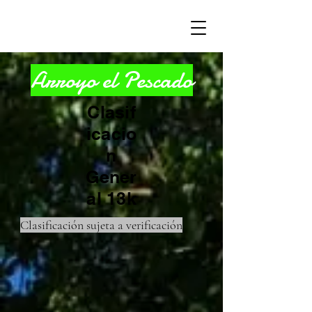
Arroyo el Pescado
Clasif
icacio
n
Gener
al 13k
Clasificación sujeta a verificación