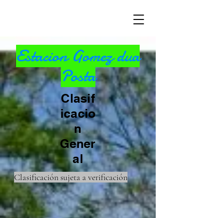
Estacion Gomez dua
Posta
Clasif
icacio
n
Gener
al
Clasificación sujeta a verificación